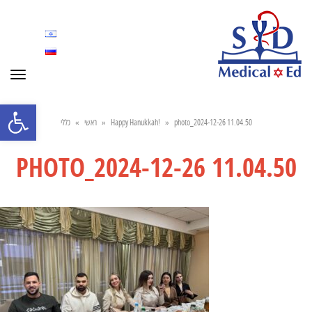
Toggle
navigation
Open toolbar
כללי
»
ראשי
»
Happy Hanukkah!
»
photo_2024-12-26 11.04.50
PHOTO_2024-12-26 11.04.50