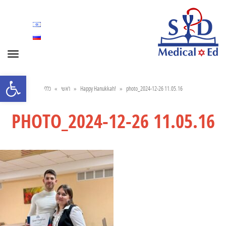
Toggle
navigation
Open toolbar
כללי
»
ראשי
»
Happy Hanukkah!
»
photo_2024-12-26 11.05.16
PHOTO_2024-12-26 11.05.16