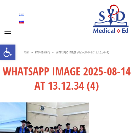
Toggle
navigation
Open toolbar
ראשי
»
Photogallery
»
WhatsApp Image 2025-08-14 at 13.12.34 (4)
WHATSAPP IMAGE 2025-08-14
AT 13.12.34 (4)