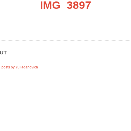
IMG_3897
UT
l posts by Yuliadanovich