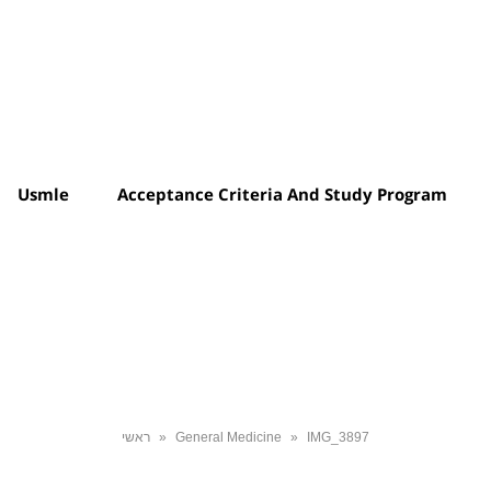
Usmle
Acceptance Criteria And Study Program
ראשי
»
General Medicine
»
IMG_3897